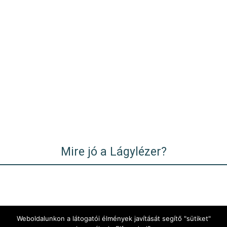
Mire jó a Lágylézer?
Weboldalunkon a látogatói élmények javítását segítő "sütiket"
INFORMÁCIÓ