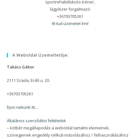
sportrehabilitációs tréner,
lágylézer forgalmazó
+36703705261
Itt tud üzenetet írni!
A Weboldal Üzemeltetője:
Takács Gábor
2111 Szada, Erdő u. 20.
+36703705261
Írjon nekünk itt…
Általános szerződési feltételek
– kötbér megállapodás a weboldal tartalmi elemeinek,
szövegeinek engedély nélküli másolásához / felhasználásához