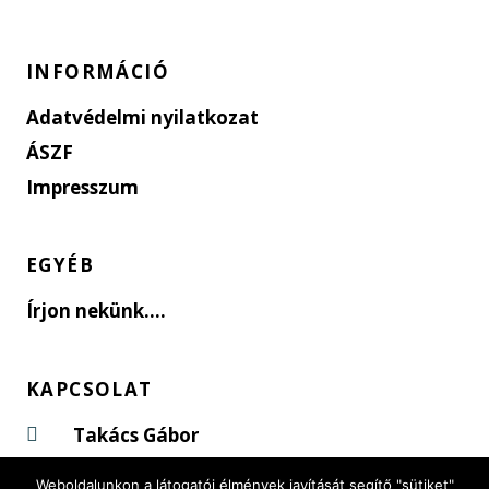
INFORMÁCIÓ
Adatvédelmi nyilatkozat
ÁSZF
Impresszum
EGYÉB
Írjon nekünk....
KAPCSOLAT
Takács Gábor
Szada, Erdő u. 20.
Weboldalunkon a látogatói élmények javítását segítő "sütiket"