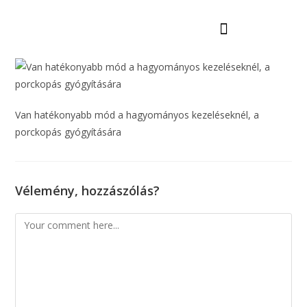
Mi az a Lágylézer terápia?
Béreljen készüléket
Van hatékonyabb mód a hagyományos kezeléseknél, a
porckopás gyógyítására
Vélemény, hozzászólás?