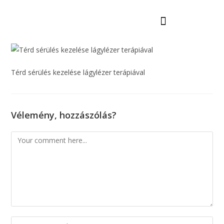
Mi az a Lágylézer terápia?
Béreljen készüléket
Térd sérülés kezelése lágylézer terápiával
Vélemény, hozzászólás?