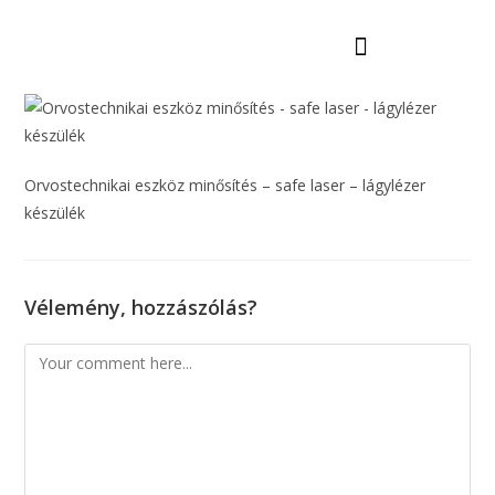
Mi az a Lágylézer terápia?
Béreljen készüléket
Orvostechnikai eszköz minősítés – safe laser – lágylézer
készülék
Vélemény, hozzászólás?