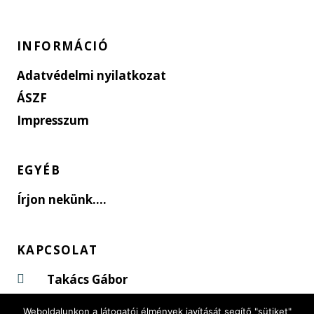
INFORMÁCIÓ
Adatvédelmi nyilatkozat
ÁSZF
Impresszum
EGYÉB
Írjon nekünk....
KAPCSOLAT
Takács Gábor
Szada, Erdő u. 20.
Weboldalunkon a látogatói élmények javítását segítő "sütiket"