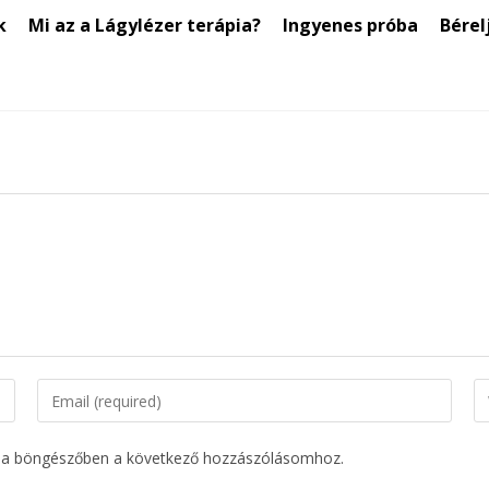
k
Mi az a Lágylézer terápia?
Ingyenes próba
Bérel
 a böngészőben a következő hozzászólásomhoz.