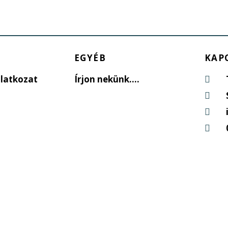
EGYÉB
KAP
latkozat
Írjon nekünk....